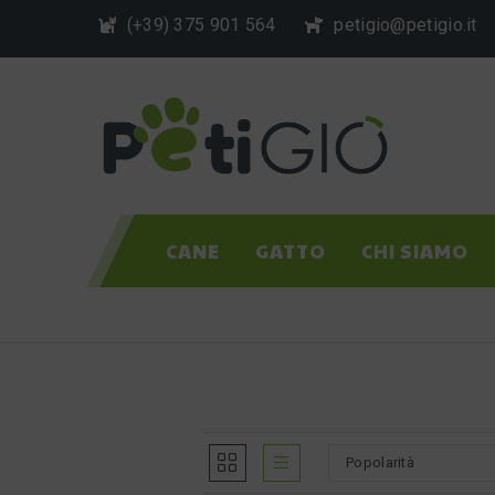
Skip
(+39) 375 901 564
petigio@petigio.it
to
content
CANE
GATTO
CHI SIAMO
Popolarità