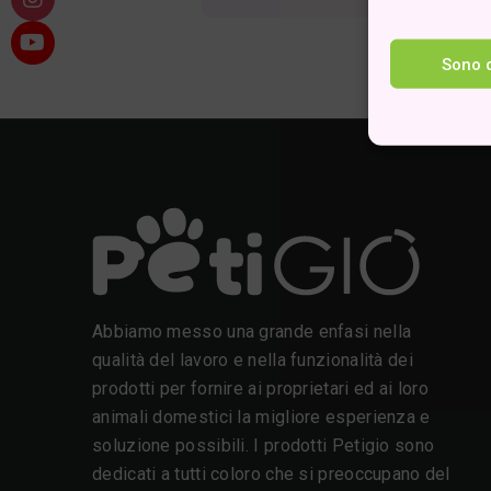
Sono 
Abbiamo messo una grande enfasi nella
qualità del lavoro e nella funzionalità dei
prodotti per fornire ai proprietari ed ai loro
animali domestici la migliore esperienza e
soluzione possibili. I prodotti Petigio sono
dedicati a tutti coloro che si preoccupano del