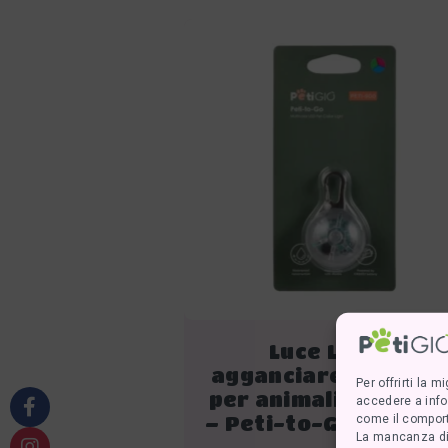
Luce LED da
agganciare al collar
Per offrirti la 
per animali domestic
accedere a info
– Peti-to-Go PETI-9
come il comport
La mancanza di 