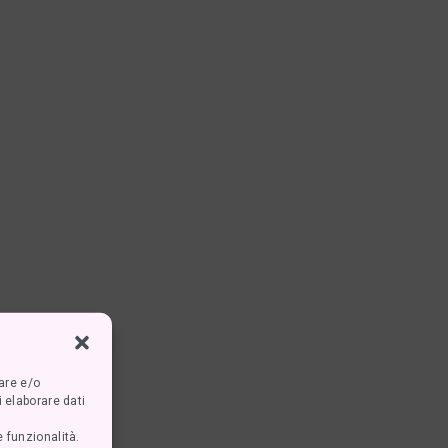
iare e/o
 elaborare dati
 funzionalità.